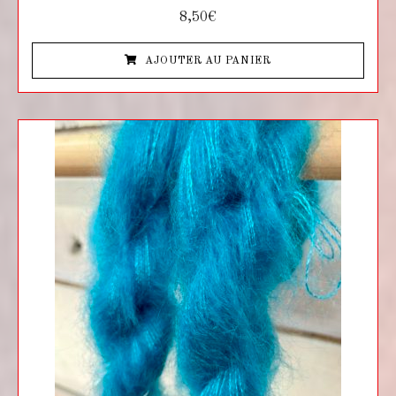
N
8,50
€
o
t
e
AJOUTER AU PANIER
0
s
u
r
5