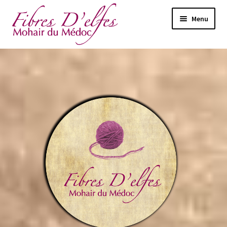
Menu
Nous
Le cours du fil
Notre boutique
Sélosse
Chausettes et Gants
Mon panier