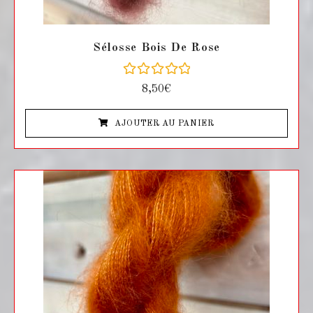
Sélosse Bois De Rose
N
8,50
€
o
t
e
AJOUTER AU PANIER
0
s
u
r
5