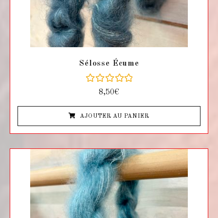
Sélosse Écume
N
8,50
€
o
t
e
AJOUTER AU PANIER
0
s
u
r
5