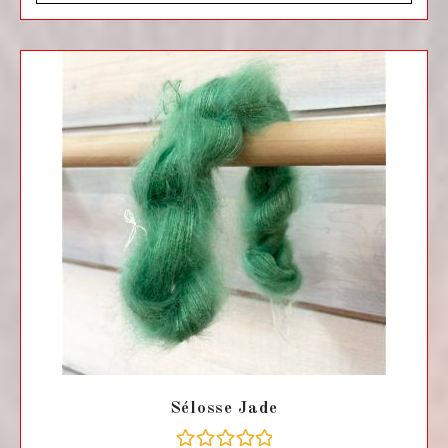
s
u
r
5
Sélosse Jade