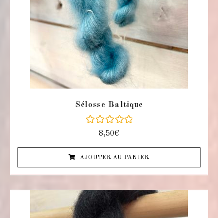
Sélosse Baltique
N
8,50
€
o
t
e
AJOUTER AU PANIER
0
s
u
r
5