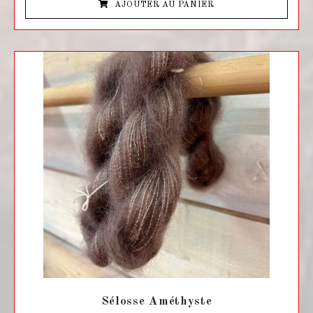
e
AJOUTER AU PANIER
0
s
u
r
5
Sélosse Améthyste