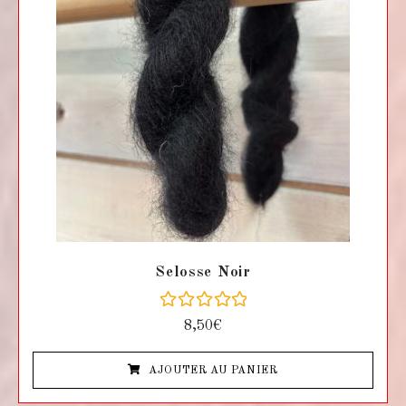
Selosse Noir
N
8,50
€
o
t
e
AJOUTER AU PANIER
0
s