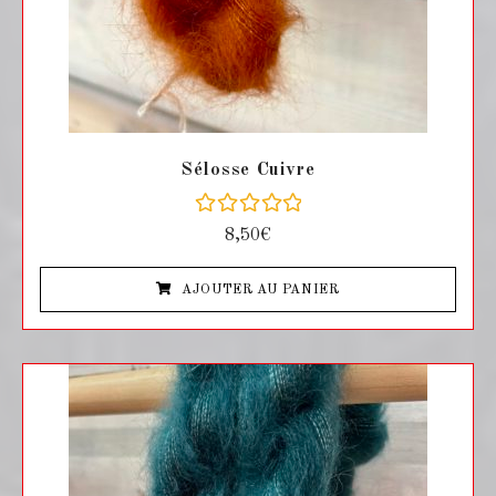
Sélosse Cuivre
N
8,50
€
o
t
e
AJOUTER AU PANIER
0
s
u
r
5