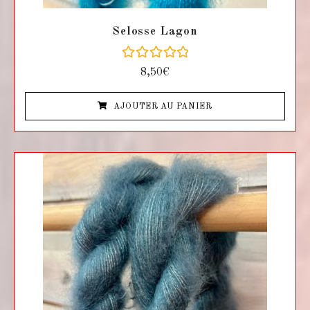
Selosse Lagon
N
8,50
€
o
t
e
AJOUTER AU PANIER
0
s
u
r
5