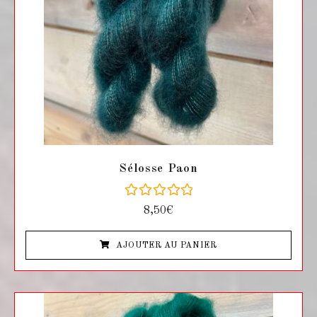
Sélosse Paon
N
8,50
€
o
t
e
AJOUTER AU PANIER
0
s
u
r
5