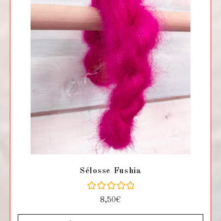
Sélosse Fushia
N
8,50
€
o
t